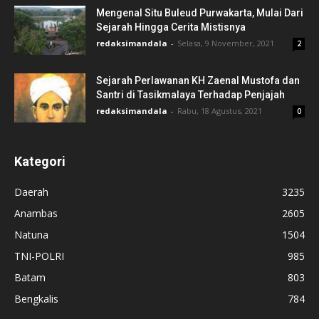
Mengenal Situ Buleud Purwakarta, Mulai Dari
Sejarah Hingga Cerita Mistisnya
redaksimandala
-
Selasa, 9 November, 2021
2
Sejarah Perlawanan KH Zaenal Mustofa dan
Santri di Tasikmalaya Terhadap Penjajah
redaksimandala
-
Rabu, 18 Agustus, 2021
0
Kategori
Daerah
3235
Anambas
2605
Natuna
1504
TNI-POLRI
985
Batam
803
Bengkalis
784