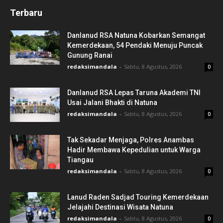
Terbaru
Danlanud RSA Natuna Kobarkan Semangat
Kemerdekaan, 54 Pendaki Menuju Puncak
Gunung Ranai
redaksimandala
-
Sabtu, 8 Agustus, 2026
0
Danlanud RSA Lepas Taruna Akademi TNI
Usai Jalani Bhakti di Natuna
redaksimandala
-
Sabtu, 8 Agustus, 2026
0
Tak Sekadar Menjaga, Polres Anambas
Hadir Membawa Kepedulian untuk Warga
Tiangau
redaksimandala
-
Sabtu, 8 Agustus, 2026
0
Lanud Raden Sadjad Touring Kemerdekaan
Jelajahi Destinasi Wisata Natuna
redaksimandala
-
Sabtu, 8 Agustus, 2026
0