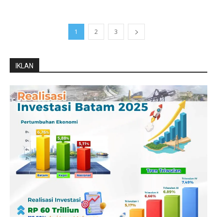
1
2
3
IKLAN