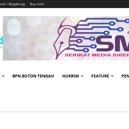
suk / Bergabung
Buy now!
BPN BUTON TENGAH
HUKRIM
FEATURE
PE