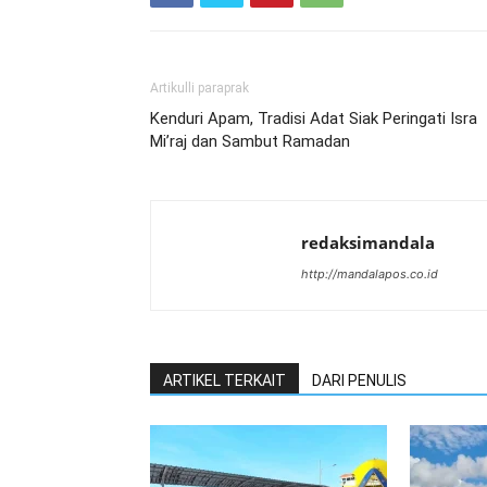
Artikulli paraprak
Kenduri Apam, Tradisi Adat Siak Peringati Isra
Mi’raj dan Sambut Ramadan
redaksimandala
http://mandalapos.co.id
ARTIKEL TERKAIT
DARI PENULIS