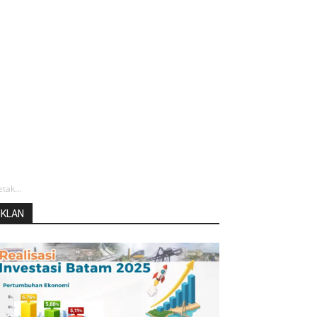
ak...
IKLAN