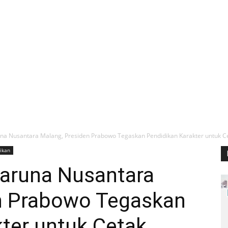
a Nusantara Malang, Presiden Prabowo Tegaskan Pendidikan Karakter untuk Cet
ikan
aruna Nusantara
n Prabowo Tegaskan
ter untuk Cetak