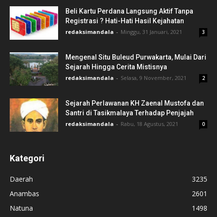
Beli Kartu Perdana Langsung Aktif Tanpa
Registrasi ? Hati-Hati Hasil Kejahatan
redaksimandala
-
Minggu, 31 Januari, 2021
3
Mengenal Situ Buleud Purwakarta, Mulai Dari
Sejarah Hingga Cerita Mistisnya
redaksimandala
-
Selasa, 9 November, 2021
2
Sejarah Perlawanan KH Zaenal Mustofa dan
Santri di Tasikmalaya Terhadap Penjajah
redaksimandala
-
Rabu, 18 Agustus, 2021
0
Kategori
Daerah
3235
Anambas
2601
Natuna
1498