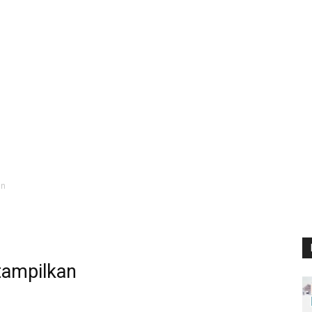
an
tampilkan