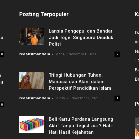
Posting Terpopuler
K
Lansia Pengepul dan Bandar
D
ta
Judi Togel Singapura Diciduk
A
Polisi
N
redaksimandala
-
Sabtu, 7 November, 2020
0
2
T
B
a
Trilogi Hubungan Tuhan,
Be
ng
Manusia dan Alam dalam
Perspektif Pendidikan Islam
redaksimandala
-
Selasa, 23 November, 2021
1
P
0
Beli Kartu Perdana Langsung
Aktif Tanpa Registrasi ? Hati-
Hati Hasil Kejahatan