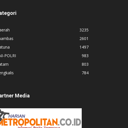
ategori
aerah
3235
nambas
2601
atuna
1497
NI-POLRI
983
atam
803
ngkalis
784
artner Media