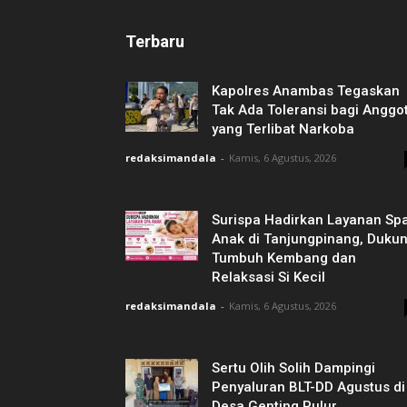
Terbaru
Kapolres Anambas Tegaskan
Tak Ada Toleransi bagi Anggo
yang Terlibat Narkoba
redaksimandala
-
Kamis, 6 Agustus, 2026
Surispa Hadirkan Layanan Sp
Anak di Tanjungpinang, Duku
Tumbuh Kembang dan
Relaksasi Si Kecil
redaksimandala
-
Kamis, 6 Agustus, 2026
Sertu Olih Solih Dampingi
Penyaluran BLT-DD Agustus di
Desa Genting Pulur