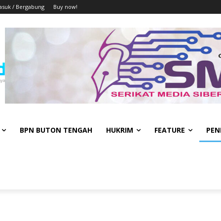
suk / Bergabung
Buy now!
BPN BUTON TENGAH
HUKRIM
FEATURE
PEN