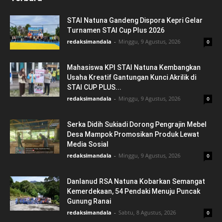
STAI Natuna Gandeng Dispora Kepri Gelar
Turnamen STAI Cup Plus 2026
redaksimandala
-
Minggu, 9 Agustus, 2026
0
Mahasiswa KPI STAI Natuna Kembangkan
Usaha Kreatif Gantungan Kunci Akrilik di
STAI CUP PLUS...
redaksimandala
-
Minggu, 9 Agustus, 2026
0
Serka Didih Sukiadi Dorong Pengrajin Mebel
Desa Mampok Promosikan Produk Lewat
Media Sosial
redaksimandala
-
Minggu, 9 Agustus, 2026
0
Danlanud RSA Natuna Kobarkan Semangat
Kemerdekaan, 54 Pendaki Menuju Puncak
Gunung Ranai
redaksimandala
-
Sabtu, 8 Agustus, 2026
0