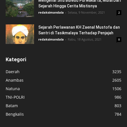
Mengenal Situ Buleud Purwakarta, Mulai Dari
Sejarah Hingga Cerita Mistisnya
redaksimandala
-
Selasa, 9 November, 2021
2
Sejarah Perlawanan KH Zaenal Mustofa dan
Santri di Tasikmalaya Terhadap Penjajah
redaksimandala
-
Rabu, 18 Agustus, 2021
0
Kategori
Daerah
3235
Anambas
2605
Natuna
1506
TNI-POLRI
986
Batam
803
Bengkalis
784