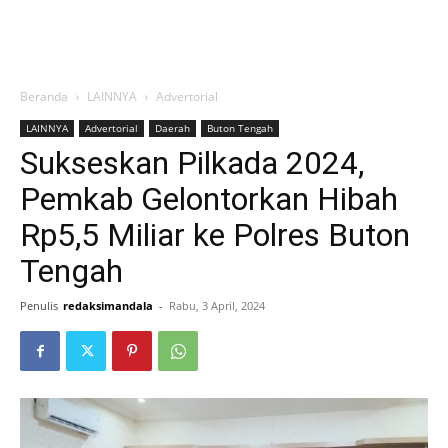
Beranda
LAINNYA
Advertorial
LAINNYA
Advertorial
Daerah
Buton Tengah
Sukseskan Pilkada 2024,
Pemkab Gelontorkan Hibah
Rp5,5 Miliar ke Polres Buton
Tengah
Penulis
redaksimandala
-
Rabu, 3 April, 2024