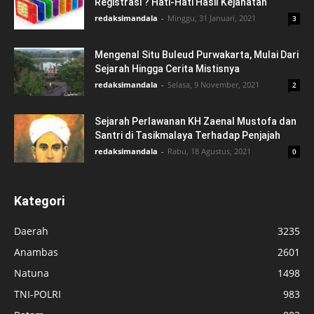
Registrasi ? Hati-Hati Hasil Kejahatan
redaksimandala
-
Minggu, 31 Januari, 2021
3
Mengenal Situ Buleud Purwakarta, Mulai Dari
Sejarah Hingga Cerita Mistisnya
redaksimandala
-
Selasa, 9 November, 2021
2
Sejarah Perlawanan KH Zaenal Mustofa dan
Santri di Tasikmalaya Terhadap Penjajah
redaksimandala
-
Rabu, 18 Agustus, 2021
0
Kategori
Daerah
3235
Anambas
2601
Natuna
1498
TNI-POLRI
983