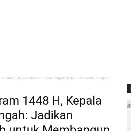
m 1448 H, Kepala Kantah Buton Tengah: Jadikan Momentum Hijrah...
am 1448 H, Kepala
ngah: Jadikan
h untuk Membangun