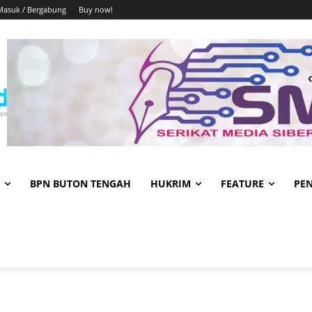
Masuk / Bergabung
Buy now!
BPN BUTON TENGAH
HUKRIM
FEATURE
PE