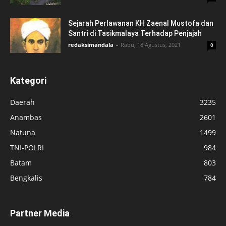
Sejarah Perlawanan KH Zaenal Mustofa dan
Santri di Tasikmalaya Terhadap Penjajah
redaksimandala
-
Rabu, 18 Agustus, 2021
0
Kategori
Daerah
3235
Anambas
2601
Natuna
1499
TNI-POLRI
984
Batam
803
Bengkalis
784
Partner Media