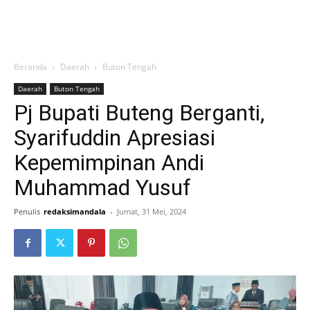
Beranda
Daerah
Buton Tengah
Daerah
Buton Tengah
Pj Bupati Buteng Berganti,
Syarifuddin Apresiasi
Kepemimpinan Andi
Muhammad Yusuf
Penulis
redaksimandala
-
Jumat, 31 Mei, 2024