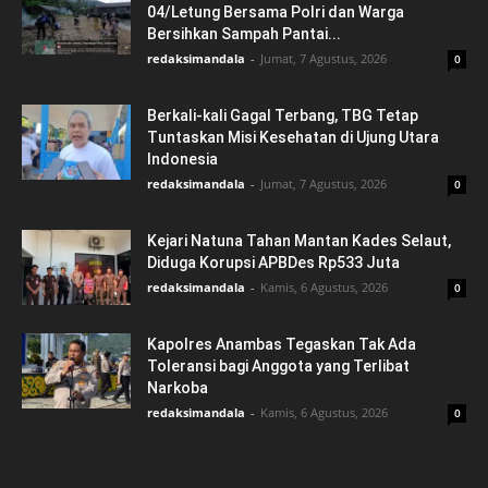
04/Letung Bersama Polri dan Warga
Bersihkan Sampah Pantai...
redaksimandala
-
Jumat, 7 Agustus, 2026
0
Berkali-kali Gagal Terbang, TBG Tetap
Tuntaskan Misi Kesehatan di Ujung Utara
Indonesia
redaksimandala
-
Jumat, 7 Agustus, 2026
0
Kejari Natuna Tahan Mantan Kades Selaut,
Diduga Korupsi APBDes Rp533 Juta
redaksimandala
-
Kamis, 6 Agustus, 2026
0
Kapolres Anambas Tegaskan Tak Ada
Toleransi bagi Anggota yang Terlibat
Narkoba
redaksimandala
-
Kamis, 6 Agustus, 2026
0