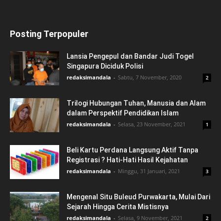
Posting Terpopuler
Lansia Pengepul dan Bandar Judi Togel
Singapura Diciduk Polisi
redaksimandala
-
Sabtu, 7 November, 2020
2
Trilogi Hubungan Tuhan, Manusia dan Alam
dalam Perspektif Pendidikan Islam
redaksimandala
-
Selasa, 23 November, 2021
1
Beli Kartu Perdana Langsung Aktif Tanpa
Registrasi ? Hati-Hati Hasil Kejahatan
redaksimandala
-
Minggu, 31 Januari, 2021
3
Mengenal Situ Buleud Purwakarta, Mulai Dari
Sejarah Hingga Cerita Mistisnya
redaksimandala
-
Selasa, 9 November, 2021
2