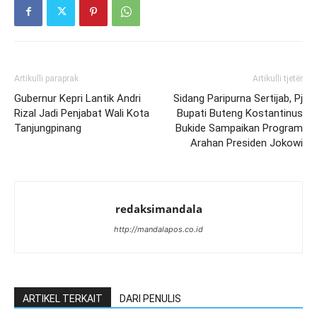
Artikulli paraprak
Artikulli tjetër
Gubernur Kepri Lantik Andri
Sidang Paripurna Sertijab, Pj
Rizal Jadi Penjabat Wali Kota
Bupati Buteng Kostantinus
Tanjungpinang
Bukide Sampaikan Program
Arahan Presiden Jokowi
redaksimandala
http://mandalapos.co.id
ARTIKEL TERKAIT
DARI PENULIS