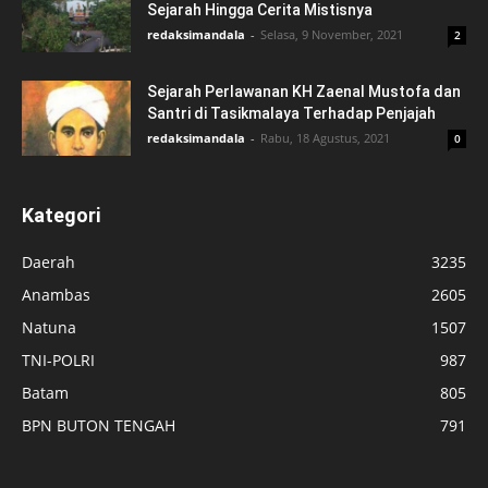
Sejarah Hingga Cerita Mistisnya
redaksimandala
-
Selasa, 9 November, 2021
2
Sejarah Perlawanan KH Zaenal Mustofa dan
Santri di Tasikmalaya Terhadap Penjajah
redaksimandala
-
Rabu, 18 Agustus, 2021
0
Kategori
Daerah
3235
Anambas
2605
Natuna
1507
TNI-POLRI
987
Batam
805
BPN BUTON TENGAH
791