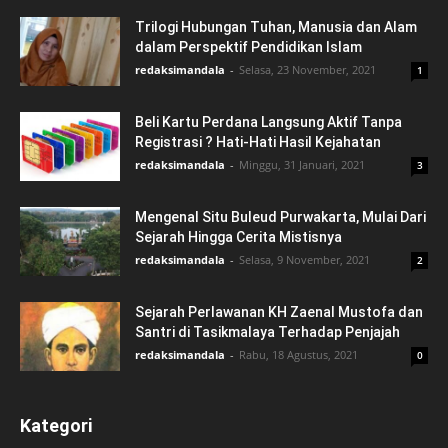
Trilogi Hubungan Tuhan, Manusia dan Alam
dalam Perspektif Pendidikan Islam
redaksimandala
-
Selasa, 23 November, 2021
1
Beli Kartu Perdana Langsung Aktif Tanpa
Registrasi ? Hati-Hati Hasil Kejahatan
redaksimandala
-
Minggu, 31 Januari, 2021
3
Mengenal Situ Buleud Purwakarta, Mulai Dari
Sejarah Hingga Cerita Mistisnya
redaksimandala
-
Selasa, 9 November, 2021
2
Sejarah Perlawanan KH Zaenal Mustofa dan
Santri di Tasikmalaya Terhadap Penjajah
redaksimandala
-
Rabu, 18 Agustus, 2021
0
Kategori