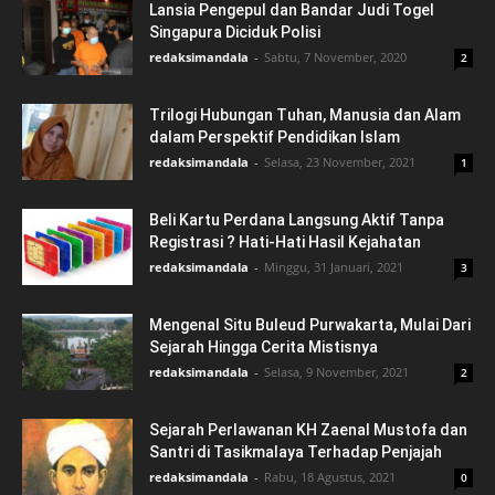
Lansia Pengepul dan Bandar Judi Togel
Singapura Diciduk Polisi
redaksimandala
-
Sabtu, 7 November, 2020
2
Trilogi Hubungan Tuhan, Manusia dan Alam
dalam Perspektif Pendidikan Islam
redaksimandala
-
Selasa, 23 November, 2021
1
Beli Kartu Perdana Langsung Aktif Tanpa
Registrasi ? Hati-Hati Hasil Kejahatan
redaksimandala
-
Minggu, 31 Januari, 2021
3
Mengenal Situ Buleud Purwakarta, Mulai Dari
Sejarah Hingga Cerita Mistisnya
redaksimandala
-
Selasa, 9 November, 2021
2
Sejarah Perlawanan KH Zaenal Mustofa dan
Santri di Tasikmalaya Terhadap Penjajah
redaksimandala
-
Rabu, 18 Agustus, 2021
0