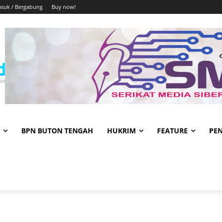
suk / Bergabung
Buy now!
BPN BUTON TENGAH
HUKRIM
FEATURE
PE