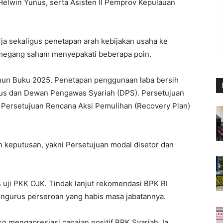
 Helwin Yunus, serta Asisten II Pemprov Kepulauan
ja sekaligus penetapan arah kebijakan usaha ke
megang saham menyepakati beberapa poin.
hun Buku 2025. Penetapan penggunaan laba bersih
us dan Dewan Pengawas Syariah (DPS). Persetujuan
Persetujuan Rencana Aksi Pemulihan (Recovery Plan)
 keputusan, yakni Persetujuan modal disetor dan
 uji PKK OJK. Tindak lanjut rekomendasi BPK RI
engurus perseroan yang habis masa jabatannya.
 mengapresiasi capaian positif BRK Syariah. Ia