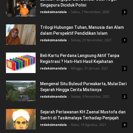
Singapura Diciduk Polisi
redaksimandala
-
Sabtu, 7 November, 2020
2
Trilogi Hubungan Tuhan, Manusia dan Alam
dalam Perspektif Pendidikan Islam
redaksimandala
-
Selasa, 23 November, 2021
1
Beli Kartu Perdana Langsung Aktif Tanpa
Registrasi ? Hati-Hati Hasil Kejahatan
redaksimandala
-
Minggu, 31 Januari, 2021
3
Mengenal Situ Buleud Purwakarta, Mulai Dari
Sejarah Hingga Cerita Mistisnya
redaksimandala
-
Selasa, 9 November, 2021
2
Sejarah Perlawanan KH Zaenal Mustofa dan
Santri di Tasikmalaya Terhadap Penjajah
redaksimandala
-
Rabu, 18 Agustus, 2021
0