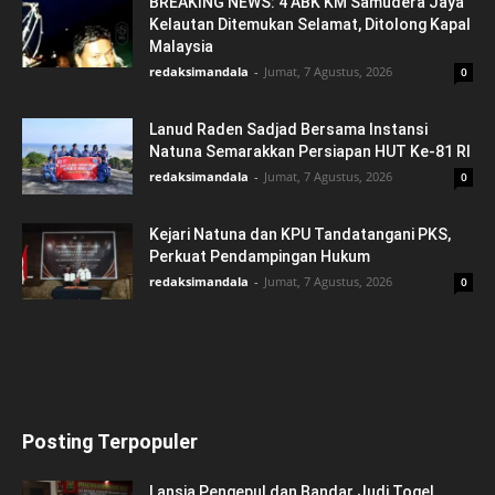
BREAKING NEWS: 4 ABK KM Samudera Jaya
Kelautan Ditemukan Selamat, Ditolong Kapal
Malaysia
redaksimandala
-
Jumat, 7 Agustus, 2026
0
Lanud Raden Sadjad Bersama Instansi
Natuna Semarakkan Persiapan HUT Ke-81 RI
redaksimandala
-
Jumat, 7 Agustus, 2026
0
Kejari Natuna dan KPU Tandatangani PKS,
Perkuat Pendampingan Hukum
redaksimandala
-
Jumat, 7 Agustus, 2026
0
Posting Terpopuler
Lansia Pengepul dan Bandar Judi Togel