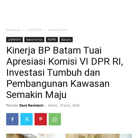
Beranda
LAINNYA
Advertorial
LAINNYA
Advertorial
KEPRI
Batam
Kinerja BP Batam Tuai
Apresiasi Komisi VI DPR RI,
Investasi Tumbuh dan
Pembangunan Kawasan
Semakin Maju
Penulis
Dani Ramdani
-
Kamis, 18 Juni, 2026