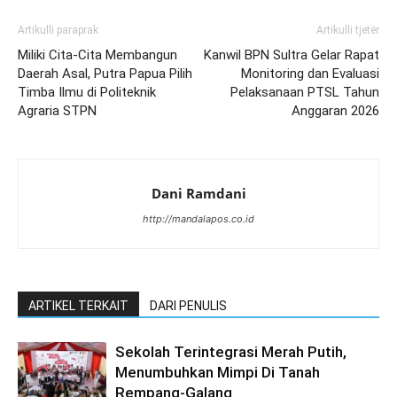
Artikulli paraprak
Artikulli tjetër
Miliki Cita-Cita Membangun
Kanwil BPN Sultra Gelar Rapat
Daerah Asal, Putra Papua Pilih
Monitoring dan Evaluasi
Timba Ilmu di Politeknik
Pelaksanaan PTSL Tahun
Agraria STPN
Anggaran 2026
Dani Ramdani
http://mandalapos.co.id
ARTIKEL TERKAIT
DARI PENULIS
Sekolah Terintegrasi Merah Putih,
Menumbuhkan Mimpi Di Tanah
Rempang-Galang