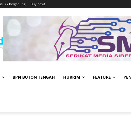
suk / Bergabung
Buy now!
BPN BUTON TENGAH
HUKRIM
FEATURE
PE