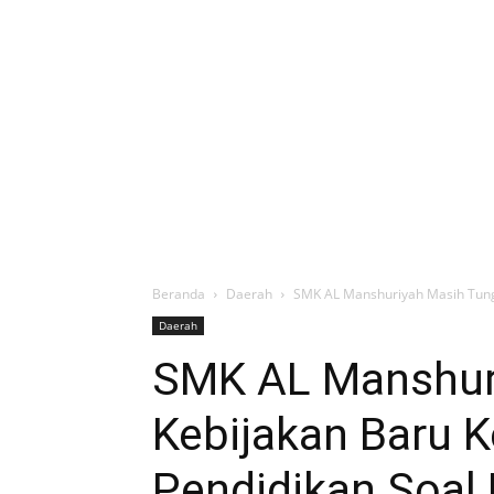
Beranda
Daerah
SMK AL Manshuriyah Masih Tung
Daerah
SMK AL Manshur
Kebijakan Baru 
Pendidikan Soal