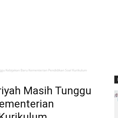
gu Kebijakan Baru Kementerian Pendidikan Soal Kurikulum
iyah Masih Tunggu
Kementerian
 Kurikulum