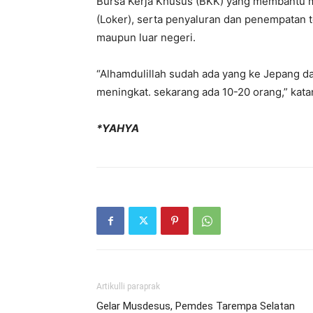
Bursa Kerja Khusus (BKK) yang membantu m
(Loker), serta penyaluran dan penempatan 
maupun luar negeri.
“Alhamdulillah sudah ada yang ke Jepang da
meningkat. sekarang ada 10-20 orang,” kata
*YAHYA
Artikulli paraprak
Gelar Musdesus, Pemdes Tarempa Selatan