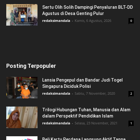
Sertu Olih Solih Dampingi Penyaluran BLT-DD
Agustus di Desa Genting Pulur
redaksimandala
-
Kamis, 6 Agustus, 2026
0
Posting Terpopuler
Lansia Pengepul dan Bandar Judi Togel
Singapura Diciduk Polisi
redaksimandala
-
Sabtu, 7 November, 2020
2
Trilogi Hubungan Tuhan, Manusia dan Alam
dalam Perspektif Pendidikan Islam
redaksimandala
-
Selasa, 23 November, 2021
1
Beli Kartu Perdana Langsung Aktif Tanpa