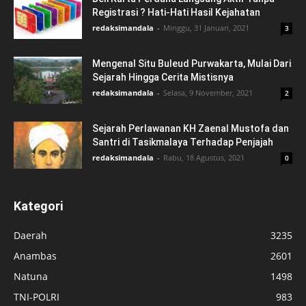
Registrasi ? Hati-Hati Hasil Kejahatan
redaksimandala
-
Minggu, 31 Januari, 2021
3
Mengenal Situ Buleud Purwakarta, Mulai Dari
Sejarah Hingga Cerita Mistisnya
redaksimandala
-
Selasa, 9 November, 2021
2
Sejarah Perlawanan KH Zaenal Mustofa dan
Santri di Tasikmalaya Terhadap Penjajah
redaksimandala
-
Rabu, 18 Agustus, 2021
0
Kategori
Daerah
3235
Anambas
2601
Natuna
1498
TNI-POLRI
983