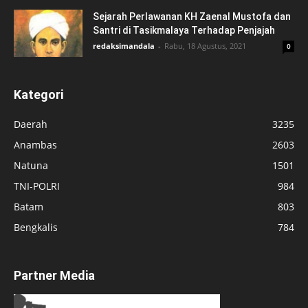
Sejarah Perlawanan KH Zaenal Mustofa dan
Santri di Tasikmalaya Terhadap Penjajah
redaksimandala
-
Rabu, 18 Agustus, 2021
0
Kategori
Daerah
3235
Anambas
2603
Natuna
1501
TNI-POLRI
984
Batam
803
Bengkalis
784
Partner Media