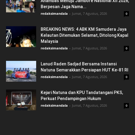
Anambas Menuju Jambore Nasional XII 2026,
Berpesan Jaga Nama...
redaksimandala
-
Jumat, 7 Agustus, 2026
0
BREAKING NEWS: 4 ABK KM Samudera Jaya
Kelautan Ditemukan Selamat, Ditolong Kapal
Malaysia
redaksimandala
-
Jumat, 7 Agustus, 2026
0
Lanud Raden Sadjad Bersama Instansi
Natuna Semarakkan Persiapan HUT Ke-81 RI
redaksimandala
-
Jumat, 7 Agustus, 2026
0
Kejari Natuna dan KPU Tandatangani PKS,
Perkuat Pendampingan Hukum
redaksimandala
-
Jumat, 7 Agustus, 2026
0