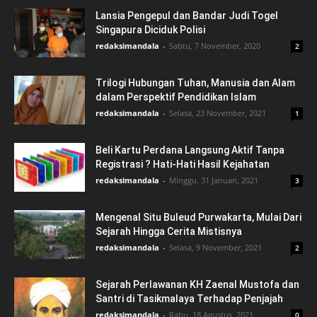
Lansia Pengepul dan Bandar Judi Togel
Singapura Diciduk Polisi
redaksimandala
-
Sabtu, 7 November, 2020
2
Trilogi Hubungan Tuhan, Manusia dan Alam
dalam Perspektif Pendidikan Islam
redaksimandala
-
Selasa, 23 November, 2021
1
Beli Kartu Perdana Langsung Aktif Tanpa
Registrasi ? Hati-Hati Hasil Kejahatan
redaksimandala
-
Minggu, 31 Januari, 2021
3
Mengenal Situ Buleud Purwakarta, Mulai Dari
Sejarah Hingga Cerita Mistisnya
redaksimandala
-
Selasa, 9 November, 2021
2
Sejarah Perlawanan KH Zaenal Mustofa dan
Santri di Tasikmalaya Terhadap Penjajah
redaksimandala
-
Rabu, 18 Agustus, 2021
0