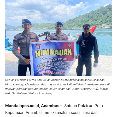
Satuan Polairud Polres Kepulauan Anambas melaksanakan sosialisasi dan
himbauan kepada nelayan dan masyarakat terkait antisipasi keadaan cuaca di
wilayah perairan Kabupaten Kepulauan Anambas, Jumat (20/9/2024). (Foto:
dok. Sat Polairud Polres Anambas)
Mandalapos.co.id, Anambas –
Satuan Polairud Polres
Kepulauan Anambas melaksanakan sosialisasi dan