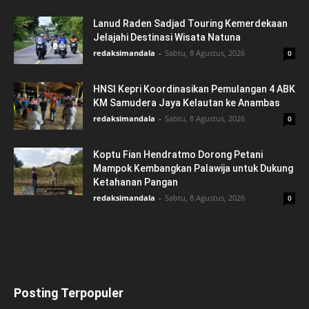
Lanud Raden Sadjad Touring Kemerdekaan
Jelajahi Destinasi Wisata Natuna
redaksimandala
-
Sabtu, 8 Agustus, 2026
0
HNSI Kepri Koordinasikan Pemulangan 4 ABK
KM Samudera Jaya Kelautan ke Anambas
redaksimandala
-
Sabtu, 8 Agustus, 2026
0
Koptu Fian Hendratmo Dorong Petani
Mampok Kembangkan Palawija untuk Dukung
Ketahanan Pangan
redaksimandala
-
Sabtu, 8 Agustus, 2026
0
Posting Terpopuler