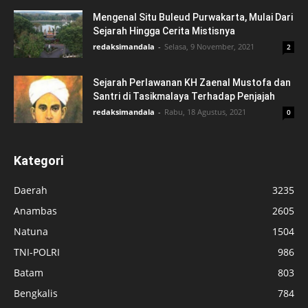
Mengenal Situ Buleud Purwakarta, Mulai Dari
Sejarah Hingga Cerita Mistisnya
redaksimandala
-
Selasa, 9 November, 2021
2
Sejarah Perlawanan KH Zaenal Mustofa dan
Santri di Tasikmalaya Terhadap Penjajah
redaksimandala
-
Rabu, 18 Agustus, 2021
0
Kategori
Daerah
3235
Anambas
2605
Natuna
1504
TNI-POLRI
986
Batam
803
Bengkalis
784