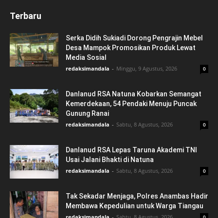
Terbaru
Serka Didih Sukiadi Dorong Pengrajin Mebel
Desa Mampok Promosikan Produk Lewat
Media Sosial
redaksimandala
-
Minggu, 9 Agustus, 2026
0
Danlanud RSA Natuna Kobarkan Semangat
Kemerdekaan, 54 Pendaki Menuju Puncak
Gunung Ranai
redaksimandala
-
Sabtu, 8 Agustus, 2026
0
Danlanud RSA Lepas Taruna Akademi TNI
Usai Jalani Bhakti di Natuna
redaksimandala
-
Sabtu, 8 Agustus, 2026
0
Tak Sekadar Menjaga, Polres Anambas Hadir
Membawa Kepedulian untuk Warga Tiangau
redaksimandala
-
Sabtu, 8 Agustus, 2026
0