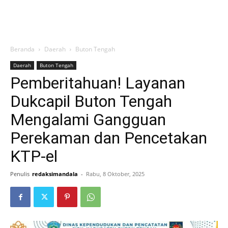
Beranda
Daerah
Buton Tengah
Daerah
Buton Tengah
Pemberitahuan! Layanan
Dukcapil Buton Tengah
Mengalami Gangguan
Perekaman dan Pencetakan
KTP-el
Penulis
redaksimandala
-
Rabu, 8 Oktober, 2025