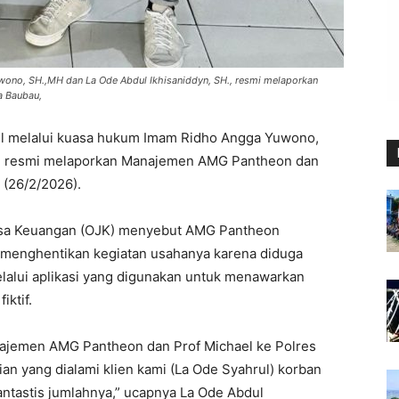
ono, SH.,MH dan La Ode Abdul Ikhisaniddyn, SH., resmi melaporkan
a Baubau,
l melalui kuasa hukum Imam Ridho Angga Yuwono,
H., resmi melaporkan Manajemen AMG Pantheon dan
 (26/2/2026).
 Jasa Keuangan (OJK) menyebut AMG Pantheon
ah menghentikan kegiatan usahanya karena diduga
lalui aplikasi yang digunakan untuk menawarkan
iktif.
najemen AMG Pantheon dan Prof Michael ke Polres
ian yang dialami klien kami (La Ode Syahrul) korban
ntastis jumlahnya,” ucapnya La Ode Abdul