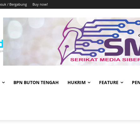
suk / Bergabung
Buy now!
BPN BUTON TENGAH
HUKRIM
FEATURE
PE