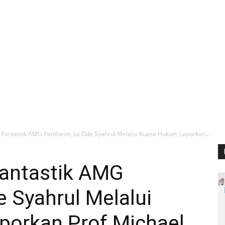
 Fantastik AMG Pantheon, La Ode Syahrul Melalui Kuasa Hukum Laporkan...
Fantastik AMG
 Syahrul Melalui
orkan Prof Michael