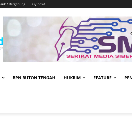
suk / Bergabung
Buy now!
BPN BUTON TENGAH
HUKRIM
FEATURE
PE