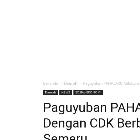
Beranda
Daerah
Paguyuban PAHALAKU Kalaboras
Daerah
NEWS
SOSIAL-EKONOMI
Paguyuban PAHA
Dengan CDK Berb
Semeru