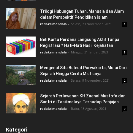
Trilogi Hubungan Tuhan, Manusia dan Alam
dalam Perspektif Pendidikan Islam
redaksimandala
-
Selasa, 23 November, 2021
1
Beli Kartu Perdana Langsung Aktif Tanpa
Registrasi ? Hati-Hati Hasil Kejahatan
redaksimandala
-
Minggu, 31 Januari, 2021
3
Mengenal Situ Buleud Purwakarta, Mulai Dari
Sejarah Hingga Cerita Mistisnya
redaksimandala
-
Selasa, 9 November, 2021
2
Sejarah Perlawanan KH Zaenal Mustofa dan
Santri di Tasikmalaya Terhadap Penjajah
redaksimandala
-
Rabu, 18 Agustus, 2021
0
Kategori