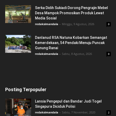
Serka Didih Sukiadi Dorong Pengrajin Mebel
Desa Mampok Promosikan Produk Lewat
Media Sosial
redaksimandala
-
Minggu, 9 Agustus, 2026
0
Danlanud RSA Natuna Kobarkan Semangat
Kemerdekaan, 54 Pendaki Menuju Puncak
Gunung Ranai
redaksimandala
-
Sabtu, 8 Agustus, 2026
0
Posting Terpopuler
Lansia Pengepul dan Bandar Judi Togel
Singapura Diciduk Polisi
redaksimandala
-
Sabtu, 7 November, 2020
2