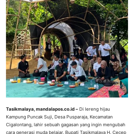
Tasikmalaya, mandalapos.co.id –
Di lereng hijau
Kampung Puncak Suji, Desa Pusparaja, Kecamatan
Cigalontang, lahir sebuah gagasan yang ingin mengubah
cara generasi muda belajar. Bupati Tasikmalaya H. Cecep