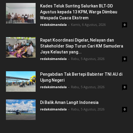
Kades Teluk Sunting Salurkan BLT-DD
Agustus kepada 13 KPM, Warga Diimbau
Waspada Cuaca Ekstrem
redaksimandala
-
Kamis, 6 Agustus, 2026
0
Rapat Koordinasi Digelar, Nelayan dan
Stakeholder Siap Turun Cari KM Samudera
Jaya Kelautan yang...
redaksimandala
-
Rabu, 5 Agustus, 2026
0
Pengabdian Tak Bertepi Babinter TNI AU di
Ujung Negeri
redaksimandala
-
Rabu, 5 Agustus, 2026
0
Di Balik Aman Langit Indonesia
redaksimandala
-
Rabu, 5 Agustus, 2026
0