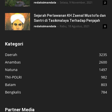
redaksimandala
-
Selasa, 9 November, 2021
2
Sejarah Perlawanan KH Zaenal Mustofa dan
Santri di Tasikmalaya Terhadap Penjajah
redaksimandala
-
Rabu, 18 Agustus, 2021
0
Kategori
Daerah
3235
Anambas
2600
Natuna
1497
TNI-POLRI
982
Batam
803
Bengkalis
784
Partner Media