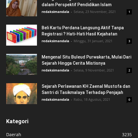
dalam Perspektif Pendidikan Islam
redaksimandala
-
Selasa, 23 November, 2021
1
Beli Kartu Perdana Langsung Aktif Tanpa
Registrasi ? Hati-Hati Hasil Kejahatan
redaksimandala
-
Minggu, 31 Januari, 2021
3
Mengenal Situ Buleud Purwakarta, Mulai Dari
Sejarah Hingga Cerita Mistisnya
redaksimandala
-
Selasa, 9 November, 2021
2
Sejarah Perlawanan KH Zaenal Mustofa dan
Santri di Tasikmalaya Terhadap Penjajah
redaksimandala
-
Rabu, 18 Agustus, 2021
0
Kategori
Daerah
3235