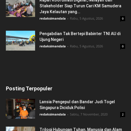
Stakeholder Siap Turun Cari KM Samudera
Jaya Kelautan yang...
redaksimandala
-
Rabu, 5 Agustus, 2026
0
Pengabdian Tak Bertepi Babinter TNI AU di
Ujung Negeri
redaksimandala
-
Rabu, 5 Agustus, 2026
0
Posting Terpopuler
Lansia Pengepul dan Bandar Judi Togel
Singapura Diciduk Polisi
redaksimandala
-
Sabtu, 7 November, 2020
2
Trilogi Hubungan Tuhan, Manusia dan Alam