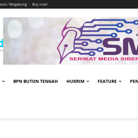
suk / Bergabung
Buy now!
BPN BUTON TENGAH
HUKRIM
FEATURE
PE