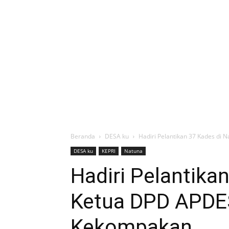
Beranda
DESA ku
Hadiri Pelantikan 37 Kades di 
DESA ku
KEPRI
Natuna
Hadiri Pelantika
Ketua DPD APDES
Kekompakan