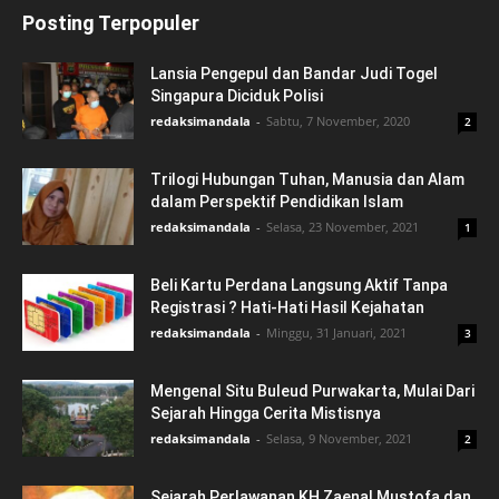
Posting Terpopuler
Lansia Pengepul dan Bandar Judi Togel
Singapura Diciduk Polisi
redaksimandala
-
Sabtu, 7 November, 2020
2
Trilogi Hubungan Tuhan, Manusia dan Alam
dalam Perspektif Pendidikan Islam
redaksimandala
-
Selasa, 23 November, 2021
1
Beli Kartu Perdana Langsung Aktif Tanpa
Registrasi ? Hati-Hati Hasil Kejahatan
redaksimandala
-
Minggu, 31 Januari, 2021
3
Mengenal Situ Buleud Purwakarta, Mulai Dari
Sejarah Hingga Cerita Mistisnya
redaksimandala
-
Selasa, 9 November, 2021
2
Sejarah Perlawanan KH Zaenal Mustofa dan