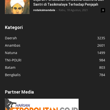
Santri di Tasikmalaya Terhadap Penjajah
redaksimandala
-
Rabu, 18 Agustus, 2021
0
Kategori
Daerah
3235
Anambas
2601
Natuna
1499
TNI-POLRI
984
Batam
803
Bengkalis
784
Partner Media