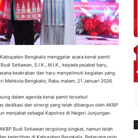
Kabupaten Bengkalis menggelar acara kenal pamit
udi Setiawan, S.I.K., M.I.K., kepada pejabat baru,
Suasana keakraban dan haru menyelimuti kegiatan yang
ri Mahkota Bengkalis, Rabu malam, 21 Januari 2026.
gsung dalam agenda kenal pamit tersebut
 dedikasi dan sinergi yang telah dibangun oleh AKBP
un menjabat sebagai Kapolres di Negeri Junjungan.
 AKBP Budi Setiawan tergolong singkat, namun telah
n ketertiban di Kabupaten Bengkalis. Beberapa poin