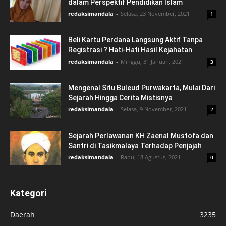
dalam Perspektif Pendidikan Islam
redaksimandala
-
Selasa, 23 November, 2021
1
Beli Kartu Perdana Langsung Aktif Tanpa
Registrasi ? Hati-Hati Hasil Kejahatan
redaksimandala
-
Minggu, 31 Januari, 2021
3
Mengenal Situ Buleud Purwakarta, Mulai Dari
Sejarah Hingga Cerita Mistisnya
redaksimandala
-
Selasa, 9 November, 2021
2
Sejarah Perlawanan KH Zaenal Mustofa dan
Santri di Tasikmalaya Terhadap Penjajah
redaksimandala
-
Rabu, 18 Agustus, 2021
0
Kategori
Daerah
3235