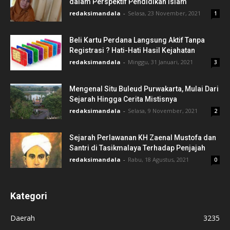
dalam Perspektif Pendidikan Islam
redaksimandala
-
Selasa, 23 November, 2021
1
Beli Kartu Perdana Langsung Aktif Tanpa
Registrasi ? Hati-Hati Hasil Kejahatan
redaksimandala
-
Minggu, 31 Januari, 2021
3
Mengenal Situ Buleud Purwakarta, Mulai Dari
Sejarah Hingga Cerita Mistisnya
redaksimandala
-
Selasa, 9 November, 2021
2
Sejarah Perlawanan KH Zaenal Mustofa dan
Santri di Tasikmalaya Terhadap Penjajah
redaksimandala
-
Rabu, 18 Agustus, 2021
0
Kategori
Daerah
3235