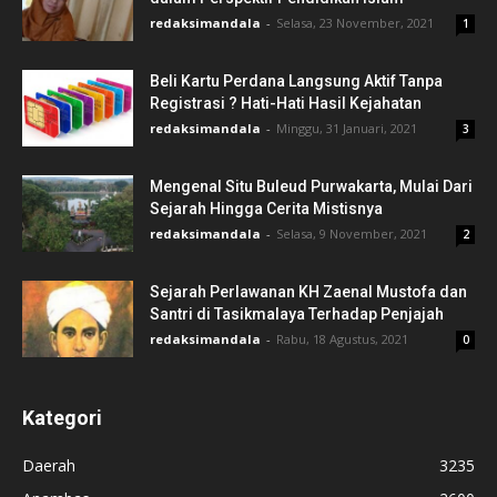
redaksimandala
-
Selasa, 23 November, 2021
1
Beli Kartu Perdana Langsung Aktif Tanpa
Registrasi ? Hati-Hati Hasil Kejahatan
redaksimandala
-
Minggu, 31 Januari, 2021
3
Mengenal Situ Buleud Purwakarta, Mulai Dari
Sejarah Hingga Cerita Mistisnya
redaksimandala
-
Selasa, 9 November, 2021
2
Sejarah Perlawanan KH Zaenal Mustofa dan
Santri di Tasikmalaya Terhadap Penjajah
redaksimandala
-
Rabu, 18 Agustus, 2021
0
Kategori
Daerah
3235