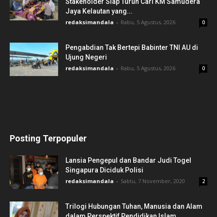
Stakeholder Siap Turun Cari KM Samudera
Jaya Kelautan yang...
redaksimandala
-
Rabu, 5 Agustus, 2026
0
Pengabdian Tak Bertepi Babinter TNI AU di
Ujung Negeri
redaksimandala
-
Rabu, 5 Agustus, 2026
0
Posting Terpopuler
Lansia Pengepul dan Bandar Judi Togel
Singapura Diciduk Polisi
redaksimandala
-
Sabtu, 7 November, 2020
2
Trilogi Hubungan Tuhan, Manusia dan Alam
dalam Perspektif Pendidikan Islam