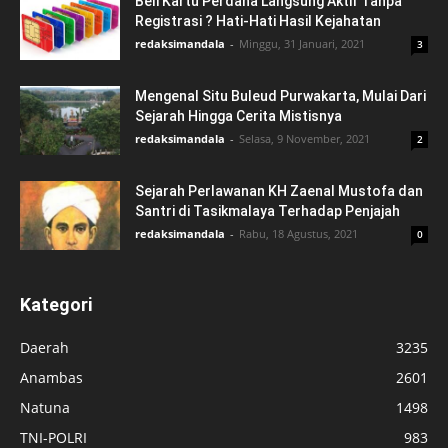
Beli Kartu Perdana Langsung Aktif Tanpa
Registrasi ? Hati-Hati Hasil Kejahatan
redaksimandala
-
Minggu, 31 Januari, 2021
3
Mengenal Situ Buleud Purwakarta, Mulai Dari
Sejarah Hingga Cerita Mistisnya
redaksimandala
-
Selasa, 9 November, 2021
2
Sejarah Perlawanan KH Zaenal Mustofa dan
Santri di Tasikmalaya Terhadap Penjajah
redaksimandala
-
Rabu, 18 Agustus, 2021
0
Kategori
Daerah
3235
Anambas
2601
Natuna
1498
TNI-POLRI
983