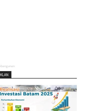
embangunan
IKLAN