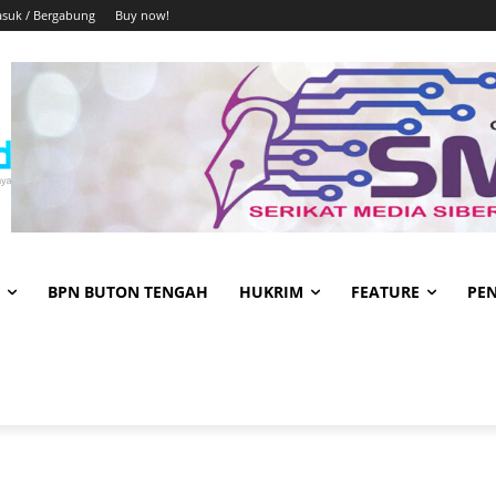
suk / Bergabung
Buy now!
BPN BUTON TENGAH
HUKRIM
FEATURE
PE