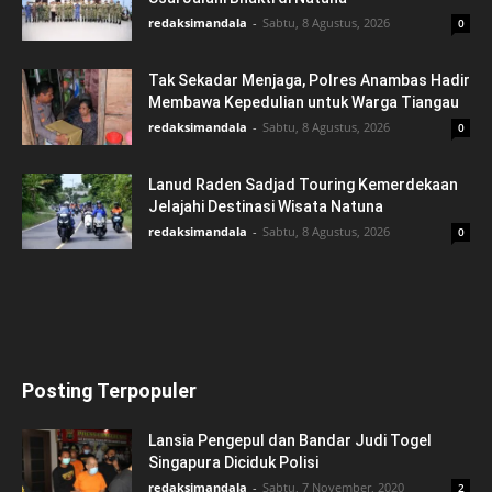
redaksimandala
-
Sabtu, 8 Agustus, 2026
0
Tak Sekadar Menjaga, Polres Anambas Hadir
Membawa Kepedulian untuk Warga Tiangau
redaksimandala
-
Sabtu, 8 Agustus, 2026
0
Lanud Raden Sadjad Touring Kemerdekaan
Jelajahi Destinasi Wisata Natuna
redaksimandala
-
Sabtu, 8 Agustus, 2026
0
Posting Terpopuler
Lansia Pengepul dan Bandar Judi Togel
Singapura Diciduk Polisi
redaksimandala
-
Sabtu, 7 November, 2020
2