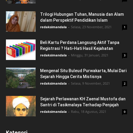
Trilogi Hubungan Tuhan, Manusia dan Alam
dalam Perspektif Pendidikan Islam
redaksimandala
-
Selasa, 23 November, 2021
1
Beli Kartu Perdana Langsung Aktif Tanpa
Registrasi ? Hati-Hati Hasil Kejahatan
redaksimandala
-
Minggu, 31 Januari, 2021
3
Mengenal Situ Buleud Purwakarta, Mulai Dari
Sejarah Hingga Cerita Mistisnya
redaksimandala
-
Selasa, 9 November, 2021
2
Sejarah Perlawanan KH Zaenal Mustofa dan
Santri di Tasikmalaya Terhadap Penjajah
redaksimandala
-
Rabu, 18 Agustus, 2021
0
Kategori