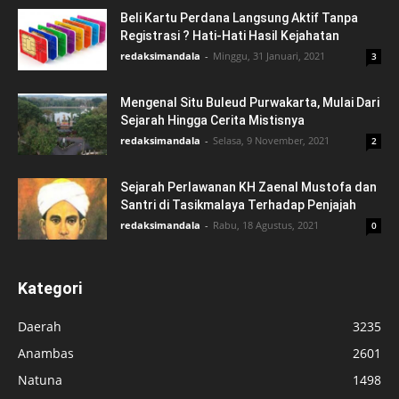
Beli Kartu Perdana Langsung Aktif Tanpa
Registrasi ? Hati-Hati Hasil Kejahatan
redaksimandala
-
Minggu, 31 Januari, 2021
3
Mengenal Situ Buleud Purwakarta, Mulai Dari
Sejarah Hingga Cerita Mistisnya
redaksimandala
-
Selasa, 9 November, 2021
2
Sejarah Perlawanan KH Zaenal Mustofa dan
Santri di Tasikmalaya Terhadap Penjajah
redaksimandala
-
Rabu, 18 Agustus, 2021
0
Kategori
Daerah
3235
Anambas
2601
Natuna
1498