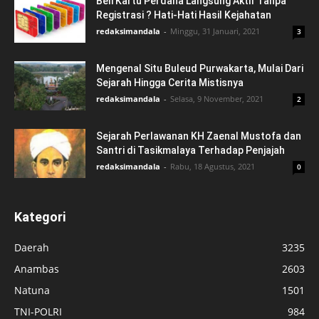
Beli Kartu Perdana Langsung Aktif Tanpa
Registrasi ? Hati-Hati Hasil Kejahatan
redaksimandala
-
Minggu, 31 Januari, 2021
3
Mengenal Situ Buleud Purwakarta, Mulai Dari
Sejarah Hingga Cerita Mistisnya
redaksimandala
-
Selasa, 9 November, 2021
2
Sejarah Perlawanan KH Zaenal Mustofa dan
Santri di Tasikmalaya Terhadap Penjajah
redaksimandala
-
Rabu, 18 Agustus, 2021
0
Kategori
Daerah
3235
Anambas
2603
Natuna
1501
TNI-POLRI
984