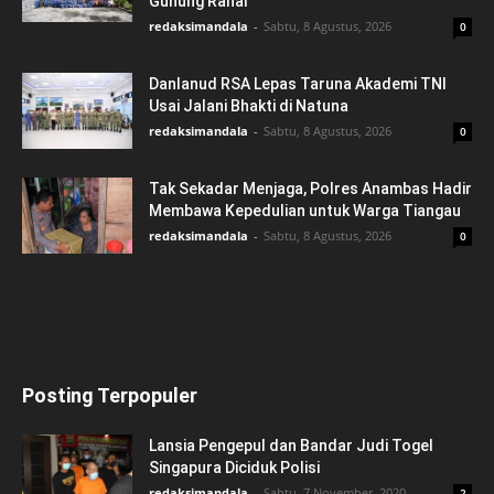
Gunung Ranai
redaksimandala
-
Sabtu, 8 Agustus, 2026
0
Danlanud RSA Lepas Taruna Akademi TNI
Usai Jalani Bhakti di Natuna
redaksimandala
-
Sabtu, 8 Agustus, 2026
0
Tak Sekadar Menjaga, Polres Anambas Hadir
Membawa Kepedulian untuk Warga Tiangau
redaksimandala
-
Sabtu, 8 Agustus, 2026
0
Posting Terpopuler
Lansia Pengepul dan Bandar Judi Togel
Singapura Diciduk Polisi
redaksimandala
-
Sabtu, 7 November, 2020
2