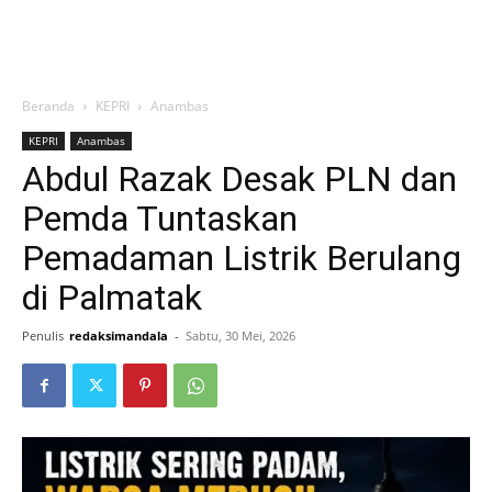
Beranda
KEPRI
Anambas
KEPRI
Anambas
Abdul Razak Desak PLN dan
Pemda Tuntaskan
Pemadaman Listrik Berulang
di Palmatak
Penulis
redaksimandala
-
Sabtu, 30 Mei, 2026