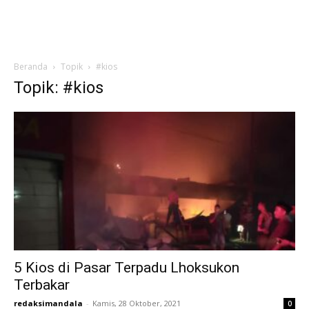
Beranda
Topik
#kios
Topik: #kios
5 Kios di Pasar Terpadu Lhoksukon
Terbakar
redaksimandala
-
Kamis, 28 Oktober, 2021
0