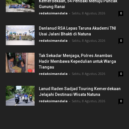
Kemerdekaan, 54 Pendaki Menuju Puncak
Gunung Ranai
redaksimandala
-
Sabtu, 8 Agustus, 2026
0
Danlanud RSA Lepas Taruna Akademi TNI
Usai Jalani Bhakti di Natuna
redaksimandala
-
Sabtu, 8 Agustus, 2026
0
Tak Sekadar Menjaga, Polres Anambas
Hadir Membawa Kepedulian untuk Warga
Tiangau
redaksimandala
-
Sabtu, 8 Agustus, 2026
0
Lanud Raden Sadjad Touring Kemerdekaan
Jelajahi Destinasi Wisata Natuna
redaksimandala
-
Sabtu, 8 Agustus, 2026
0