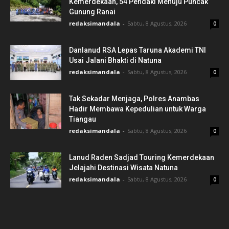
Kemerdekaan, 54 Pendaki Menuju Puncak
Gunung Ranai
redaksimandala
-
Sabtu, 8 Agustus, 2026
0
Danlanud RSA Lepas Taruna Akademi TNI
Usai Jalani Bhakti di Natuna
redaksimandala
-
Sabtu, 8 Agustus, 2026
0
Tak Sekadar Menjaga, Polres Anambas
Hadir Membawa Kepedulian untuk Warga
Tiangau
redaksimandala
-
Sabtu, 8 Agustus, 2026
0
Lanud Raden Sadjad Touring Kemerdekaan
Jelajahi Destinasi Wisata Natuna
redaksimandala
-
Sabtu, 8 Agustus, 2026
0