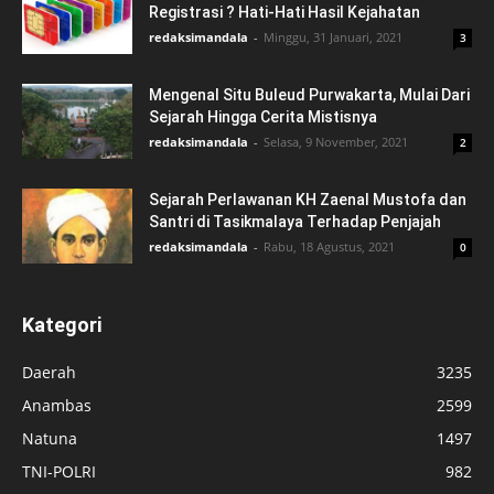
Registrasi ? Hati-Hati Hasil Kejahatan
redaksimandala
-
Minggu, 31 Januari, 2021
3
Mengenal Situ Buleud Purwakarta, Mulai Dari
Sejarah Hingga Cerita Mistisnya
redaksimandala
-
Selasa, 9 November, 2021
2
Sejarah Perlawanan KH Zaenal Mustofa dan
Santri di Tasikmalaya Terhadap Penjajah
redaksimandala
-
Rabu, 18 Agustus, 2021
0
Kategori
Daerah
3235
Anambas
2599
Natuna
1497
TNI-POLRI
982