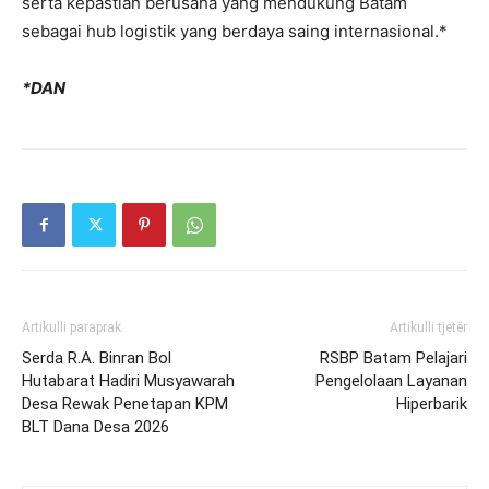
serta kepastian berusaha yang mendukung Batam
sebagai hub logistik yang berdaya saing internasional.*
*DAN
Artikulli paraprak
Artikulli tjetër
Serda R.A. Binran Bol
RSBP Batam Pelajari
Hutabarat Hadiri Musyawarah
Pengelolaan Layanan
Desa Rewak Penetapan KPM
Hiperbarik
BLT Dana Desa 2026