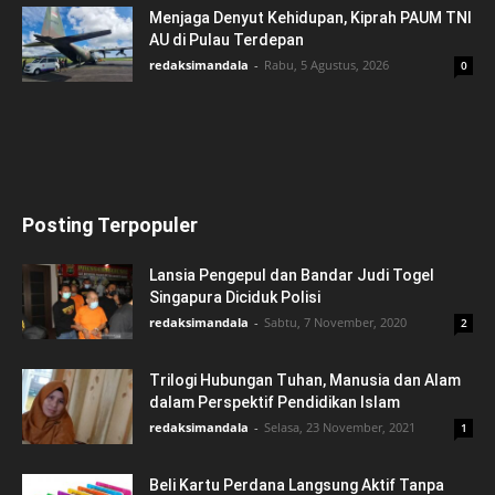
Menjaga Denyut Kehidupan, Kiprah PAUM TNI
AU di Pulau Terdepan
redaksimandala
-
Rabu, 5 Agustus, 2026
0
Posting Terpopuler
Lansia Pengepul dan Bandar Judi Togel
Singapura Diciduk Polisi
redaksimandala
-
Sabtu, 7 November, 2020
2
Trilogi Hubungan Tuhan, Manusia dan Alam
dalam Perspektif Pendidikan Islam
redaksimandala
-
Selasa, 23 November, 2021
1
Beli Kartu Perdana Langsung Aktif Tanpa