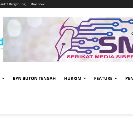
suk / Bergabung
Buy now!
BPN BUTON TENGAH
HUKRIM
FEATURE
PE