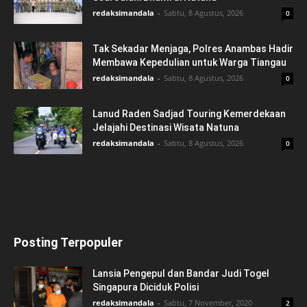
redaksimandala
-
Sabtu, 8 Agustus, 2026
0
Tak Sekadar Menjaga, Polres Anambas Hadir
Membawa Kepedulian untuk Warga Tiangau
redaksimandala
-
Sabtu, 8 Agustus, 2026
0
Lanud Raden Sadjad Touring Kemerdekaan
Jelajahi Destinasi Wisata Natuna
redaksimandala
-
Sabtu, 8 Agustus, 2026
0
Posting Terpopuler
Lansia Pengepul dan Bandar Judi Togel
Singapura Diciduk Polisi
redaksimandala
-
Sabtu, 7 November, 2020
2