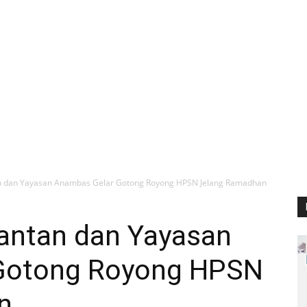
n dan Yayasan Anambas Gelar Gotong Royong HPSN Jelang Ramadhan
antan dan Yayasan
Gotong Royong HPSN
n