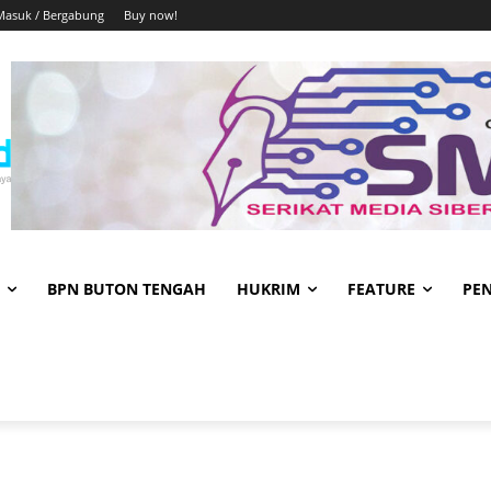
Masuk / Bergabung
Buy now!
BPN BUTON TENGAH
HUKRIM
FEATURE
PE