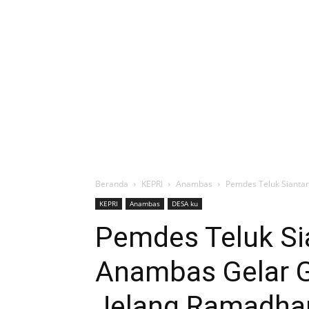
Beranda
KEPRI
Anambas
Pemdes Teluk Sianta
KEPRI
Anambas
DESA ku
Pemdes Teluk Si
Anambas Gelar 
Jelang Ramadha