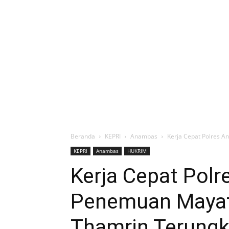
Beranda
KEPRI
Anambas
Kerja Cepat Polres A
KEPRI
Anambas
HUKRIM
Kerja Cepat Pol
Penemuan Mayat 
Thamrin Terung