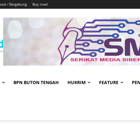
suk / Bergabung
Buy now!
BPN BUTON TENGAH
HUKRIM
FEATURE
PE