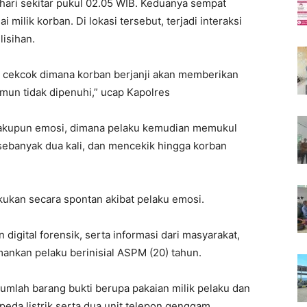
 hari sekitar pukul 02.05 WIB. Keduanya sempat
milik korban. Di lokasi tersebut, terjadi interaksi
isihan.
at cekcok dimana korban berjanji akan memberikan
mun tidak dipenuhi,” ucap Kapolres
elakupun emosi, dimana pelaku kemudian memukul
sebanyak dua kali, dan mencekik hingga korban
kukan secara spontan akibat pelaku emosi.
digital forensik, serta informasi dari masyarakat,
mankan pelaku berinisial ASPM (20) tahun.
umlah barang bukti berupa pakaian milik pelaku dan
epeda listrik serta dua unit telepon genggam.