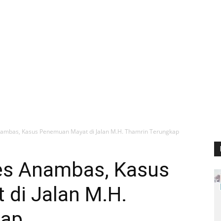
nambas, Kasus Penemuan Mayat di Jalan M.H. Thamrin Terungkap
res Anambas, Kasus
di Jalan M.H.
kap