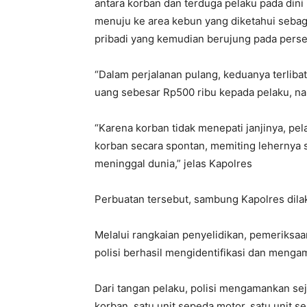
antara korban dan terduga pelaku pada dini
menuju ke area kebun yang diketahui sebagai 
pribadi yang kemudian berujung pada persel
“Dalam perjalanan pulang, keduanya terlib
uang sebesar Rp500 ribu kepada pelaku, na
“Karena korban tidak menepati janjinya, p
korban secara spontan, memiting lehernya 
meninggal dunia,” jelas Kapolres
Perbuatan tersebut, sambung Kapolres dila
Melalui rangkaian penyelidikan, pemeriksaan 
polisi berhasil mengidentifikasi dan menga
Dari tangan pelaku, polisi mengamankan sej
korban, satu unit sepeda motor, satu unit s