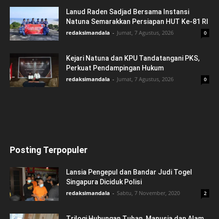
Lanud Raden Sadjad Bersama Instansi
Natuna Semarakkan Persiapan HUT Ke-81 RI
redaksimandala
-
Jumat, 7 Agustus, 2026
0
Kejari Natuna dan KPU Tandatangani PKS,
Perkuat Pendampingan Hukum
redaksimandala
-
Jumat, 7 Agustus, 2026
0
Posting Terpopuler
Lansia Pengepul dan Bandar Judi Togel
Singapura Diciduk Polisi
redaksimandala
-
Sabtu, 7 November, 2020
2
Trilogi Hubungan Tuhan, Manusia dan Alam