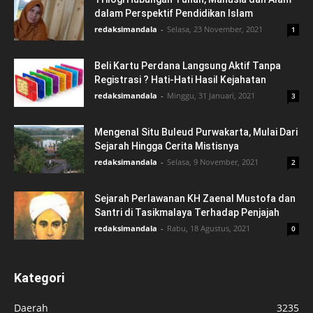
dalam Perspektif Pendidikan Islam
redaksimandala
-
Selasa, 23 November, 2021
1
Beli Kartu Perdana Langsung Aktif Tanpa
Registrasi ? Hati-Hati Hasil Kejahatan
redaksimandala
-
Minggu, 31 Januari, 2021
3
Mengenal Situ Buleud Purwakarta, Mulai Dari
Sejarah Hingga Cerita Mistisnya
redaksimandala
-
Selasa, 9 November, 2021
2
Sejarah Perlawanan KH Zaenal Mustofa dan
Santri di Tasikmalaya Terhadap Penjajah
redaksimandala
-
Rabu, 18 Agustus, 2021
0
Kategori
Daerah
3235