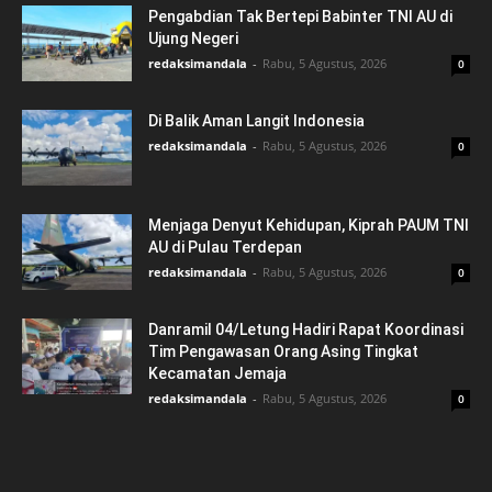
Pengabdian Tak Bertepi Babinter TNI AU di
Ujung Negeri
redaksimandala
-
Rabu, 5 Agustus, 2026
0
Di Balik Aman Langit Indonesia
redaksimandala
-
Rabu, 5 Agustus, 2026
0
Menjaga Denyut Kehidupan, Kiprah PAUM TNI
AU di Pulau Terdepan
redaksimandala
-
Rabu, 5 Agustus, 2026
0
Danramil 04/Letung Hadiri Rapat Koordinasi
Tim Pengawasan Orang Asing Tingkat
Kecamatan Jemaja
redaksimandala
-
Rabu, 5 Agustus, 2026
0