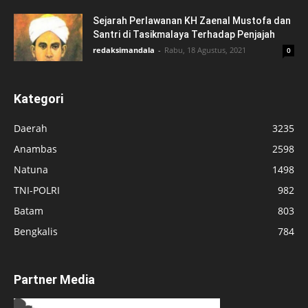
Sejarah Perlawanan KH Zaenal Mustofa dan
Santri di Tasikmalaya Terhadap Penjajah
redaksimandala
-
Rabu, 18 Agustus, 2021
0
Kategori
Daerah
3235
Anambas
2598
Natuna
1498
TNI-POLRI
982
Batam
803
Bengkalis
784
Partner Media