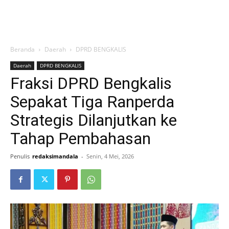
Beranda
Daerah
DPRD BENGKALIS
Daerah
DPRD BENGKALIS
Fraksi DPRD Bengkalis
Sepakat Tiga Ranperda
Strategis Dilanjutkan ke
Tahap Pembahasan
Penulis
redaksimandala
-
Senin, 4 Mei, 2026