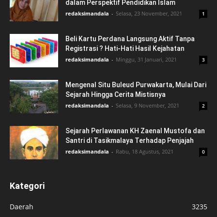
dalam Perspektif Pendidikan Islam
redaksimandala
-
Selasa, 23 November, 2021
1
Beli Kartu Perdana Langsung Aktif Tanpa
Registrasi ? Hati-Hati Hasil Kejahatan
redaksimandala
-
Minggu, 31 Januari, 2021
3
Mengenal Situ Buleud Purwakarta, Mulai Dari
Sejarah Hingga Cerita Mistisnya
redaksimandala
-
Selasa, 9 November, 2021
2
Sejarah Perlawanan KH Zaenal Mustofa dan
Santri di Tasikmalaya Terhadap Penjajah
redaksimandala
-
Rabu, 18 Agustus, 2021
0
Kategori
Daerah
3235