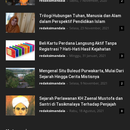
redaksimandala
-
Sabtu, 7 November, 2020
2
Trilogi Hubungan Tuhan, Manusia dan Alam
dalam Perspektif Pendidikan Islam
redaksimandala
-
Selasa, 23 November, 2021
1
Beli Kartu Perdana Langsung Aktif Tanpa
Registrasi ? Hati-Hati Hasil Kejahatan
redaksimandala
-
Minggu, 31 Januari, 2021
3
Mengenal Situ Buleud Purwakarta, Mulai Dari
Sejarah Hingga Cerita Mistisnya
redaksimandala
-
Selasa, 9 November, 2021
2
Sejarah Perlawanan KH Zaenal Mustofa dan
Santri di Tasikmalaya Terhadap Penjajah
redaksimandala
-
Rabu, 18 Agustus, 2021
0