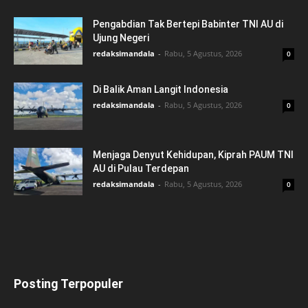
Pengabdian Tak Bertepi Babinter TNI AU di
Ujung Negeri
redaksimandala
-
Rabu, 5 Agustus, 2026
0
Di Balik Aman Langit Indonesia
redaksimandala
-
Rabu, 5 Agustus, 2026
0
Menjaga Denyut Kehidupan, Kiprah PAUM TNI
AU di Pulau Terdepan
redaksimandala
-
Rabu, 5 Agustus, 2026
0
Posting Terpopuler