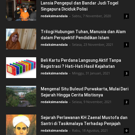
Lansia Pengepul dan Bandar Judi Togel
Singapura Diciduk Polisi
redaksimandala
-
Sabtu, 7 November, 2020
2
Trilogi Hubungan Tuhan, Manusia dan Alam
dalam Perspektif Pendidikan Islam
redaksimandala
-
Selasa, 23 November, 2021
1
Beli Kartu Perdana Langsung Aktif Tanpa
Registrasi ? Hati-Hati Hasil Kejahatan
redaksimandala
-
Minggu, 31 Januari, 2021
3
Mengenal Situ Buleud Purwakarta, Mulai Dari
Sejarah Hingga Cerita Mistisnya
redaksimandala
-
Selasa, 9 November, 2021
2
Sejarah Perlawanan KH Zaenal Mustofa dan
Santri di Tasikmalaya Terhadap Penjajah
redaksimandala
-
Rabu, 18 Agustus, 2021
0