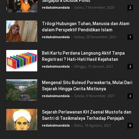
Singapura Diciduk Polisi
redaksimandala
-
Sabtu, 7 November, 2020
2
Trilogi Hubungan Tuhan, Manusia dan Alam
dalam Perspektif Pendidikan Islam
redaksimandala
-
Selasa, 23 November, 2021
1
Beli Kartu Perdana Langsung Aktif Tanpa
Registrasi ? Hati-Hati Hasil Kejahatan
redaksimandala
-
Minggu, 31 Januari, 2021
3
Mengenal Situ Buleud Purwakarta, Mulai Dari
Sejarah Hingga Cerita Mistisnya
redaksimandala
-
Selasa, 9 November, 2021
2
Sejarah Perlawanan KH Zaenal Mustofa dan
Santri di Tasikmalaya Terhadap Penjajah
redaksimandala
-
Rabu, 18 Agustus, 2021
0