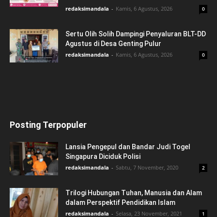
redaksimandala
-
Kamis, 6 Agustus, 2026
0
Sertu Olih Solih Dampingi Penyaluran BLT-DD
Agustus di Desa Genting Pulur
redaksimandala
-
Kamis, 6 Agustus, 2026
0
Posting Terpopuler
Lansia Pengepul dan Bandar Judi Togel
Singapura Diciduk Polisi
redaksimandala
-
Sabtu, 7 November, 2020
2
Trilogi Hubungan Tuhan, Manusia dan Alam
dalam Perspektif Pendidikan Islam
redaksimandala
-
Selasa, 23 November, 2021
1