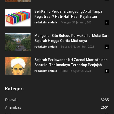
Beli Kartu Perdana Langsung Aktif Tanpa
Registrasi ? Hati-Hati Hasil Kejahatan
redaksimandala
-
Minggu, 31 Januari, 2021
3
Mengenal Situ Buleud Purwakarta, Mulai Dari
Sejarah Hingga Cerita Mistisnya
redaksimandala
-
Selasa, 9 November, 2021
2
Sejarah Perlawanan KH Zaenal Mustofa dan
Santri di Tasikmalaya Terhadap Penjajah
redaksimandala
-
Rabu, 18 Agustus, 2021
0
Kategori
Daerah
3235
Anambas
2601