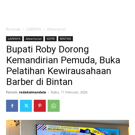
Beranda
LAINNYA
Advertorial
LAINNYA
Advertorial
KEPRI
BINTAN
Bupati Roby Dorong
Kemandirian Pemuda, Buka
Pelatihan Kewirausahaan
Barber di Bintan
Penulis
redaksimandala
-
Rabu, 11 Februari, 2026